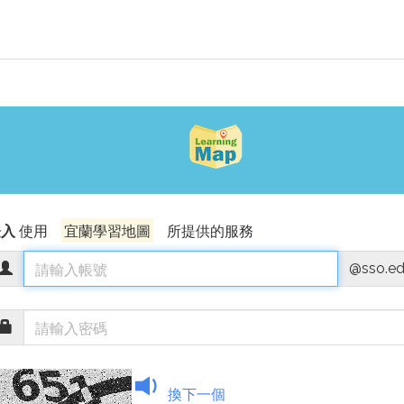
登入
使用
宜蘭學習地圖
所提供的服務
@sso.ed
換下一個